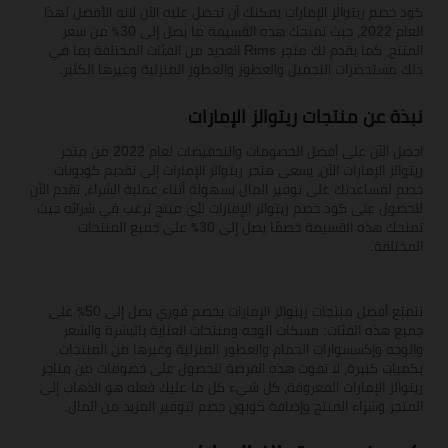
كود خصم ريتوالز الإمارات يمكنك أن تحصل عليه الآن لانه الأفضل لهذا
العام 2022، حيث تمنحك هذه القسيمة ما يصل إلى 30٪ من سعر
المنتج، كما يقدم لك متجر Rims العديد من الفئات المختلفة بما في
ذلك مستحضرات التجميل والعطور والعطور المنزلية وغيرها الكثير.
نبذة عن منتجات ريتوالز الإمارات
احصل الآن على أفضل الخصومات والتخفيضات لعام 2022 من متجر
ريتوالز الإمارات الآن، يسعى متجر ريتوالز الإمارات إلى تقديم كوبونات
خصم لمساعدتك على توفير المال بسهولة أثناء عملية الشراء، تقدم الآن
للحصول على كود خصم ريتوالز الإمارات لأي منتج ترغب في شرائه حيث
تمنحك هذه القسيمة خصمًا يصل إلى 30٪ على جميع المنتجات
المختلفة.
تتمتع أفضل منتجات ريتوالز الإمارات بخصم فوري يصل إلى 50٪ على
جميع هذه الفئات: مسكات الوجه ومنتجات العناية بالبشرة والشعر
والوجه وإكسسوارات الحمام والعطور المنزلية وغيرها من المنتجات
بكميات كبيرة، لا تفوت هذه الفرصة للحصول على خصومات من متاجر
ريتوالز الإمارات المعروفة، كل شيء كل ما عليك فعله هو الذهاب إلى
المتجر وشراء المنتج وإضافة كوبون خصم لتوفير المزيد من المال.