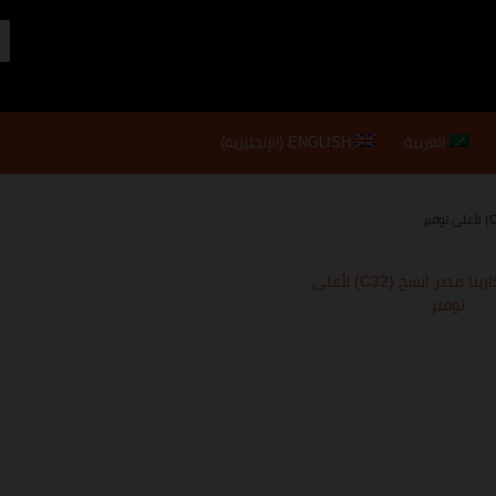
العربية
ENGLISH
(
الإنجليزية
)
كوبون خصم كارينا مصر انسخ (C32) لأعلى
توفير