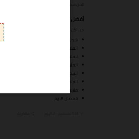
المواسم ، حيث تُعرَض العديد من الخصومات على ال
أفضل منتجات كارينا عبر الإنترنت
من أكثر المنتجات المتاحة في موقع كارينا عبر الإن
شورت كارينا
الملابس الرياضية
الملابس العلوية
المايوهات
البيجامات
الملابس الداخلية
ملابس السباحة
قمصان النوم
531 مستخدم - 2 اليوم
مشاركة