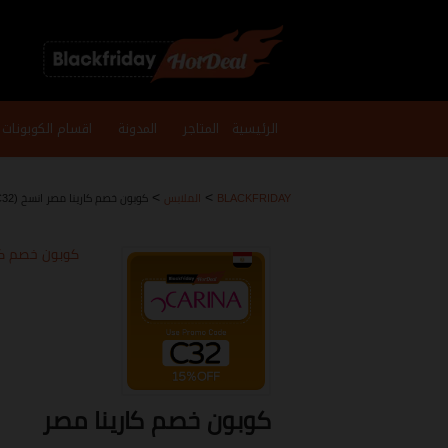
تخطي
إلى
الرئيسية
المتاجر
المدونة
اقسام الكوبونات
المحتوى
>
>
BLACKFRIDAY
الملابس
كوبون خصم كارينا مصر انسخ (C32) لأعلى توفير
كوبون خصم كارينا مصر