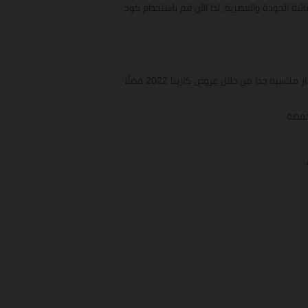
س عالية الجودة والعصرية، لذا الآن قم باستخدام كود
يعتبر متجر كارينا من أشهر المتاجر في مصر حيث أنه متخصص في بيع جميع الملابس النسائية الداخلية والخارجية بجودة عالية وأسعار مناسبة جدا من خلال عروض كارينا 2022 فضلًا
خفضة.