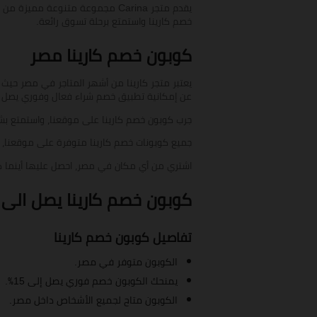
يقدم متجر Carina مجموعة متنوعة 
خصم كارينا واستمتع برحلة تسوق رائعة.
كوبون خصم كارينا مصر
عن إمكانية تطبيق خصم شراء فعال وفوري يصل الى 15٪ على السعر الاصلي ا
جرب كوبون خصم كارينا على موقعنا، واستمتع بش
جميع كوبونات خصم كارينا متوفرة على موقعنا،
اشتري من أي مكان في مصر، احصل عليها أينما كن
كوبون خصم كارينا يصل الى 15٪ على الملابس النسائية في مص
تفاصيل كوبون خصم كارينا
الكوبون متوفر في مصر.
يمنحك الكوبون خصم فوري يصل إلى 15٪.
الكوبون متاح لجميع الأشخاص داخل مصر.