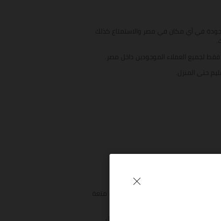
لموجودة في أي مكان في مصر والاستمتاع كذلك
ك.
يم حتى المنزل.
تقدم كارينا العديد من الخصومات بشكل يومي مستمر، حيث يمكنك الحصول على منتجات وأحذية المتنوعة كارينا بأسعار تبدأ من 150 جنيهاً مصرياً، كما يقدم الموقع لزبائنه متعة
موقع نفسه، حيث يمكنك الحصول على أقوى العروض خلال