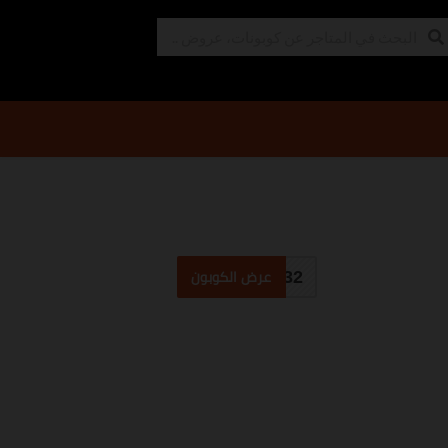
C32
عرض الكوبون