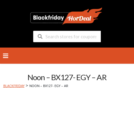
Skip
to
content
Noon – BX127- EGY – AR
>
BLACKFRIDAY
NOON – BX127- EGY – AR