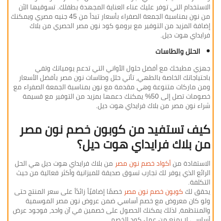
الاستخدام التي توفر عليك عناء العناية المجهدة بطفلك. تسوقيها الآن
من نون بمناسبة الجمعة الصفراء بأسعار تبدأ من 45 جنيه مصري ويمكنك
إضافة المزيد من التوفير مع برومو كود نون مصر الحصري من بلاك
فرايداي هوت ديل.
الحلل والطاسات
جهزي مطبخك مع أفضل حلول الأواني التي تدعم يومياتك وتفي
باحتياجاتك الخاصة بالطهي، تأتي حلل وطاسات نون مصر بأفضل الأسعار
ومن ماركات متنوعة وهي مقدمة مع نون بمناسبة الجمعة الصفراء مع
خصومات تصل إلى 50% يمكنك دعمها بمزيد من التوفير مع قسيمة
شراء نون مصر من بلاك فرايداي هوت ديل.
كيف تستفيد من كوبون خصم نون مصر
من بلاك فرايداي هوت ديل؟
الاستفادة من
أكواد خصم نون مصر
من بلاك فرايداي هوت ديل هي الحل
الرائع الذي يوفر لك تجارب تسوق صديقة للميزانية وأكثر فعالية من حيث
التكلفة.
يحقق لك
كوبون خصم نون مصر
خصمًا إضافيًأ زائدًأ على سعر المنتج حتى
ولو كان معروض مع خصم أساسي ضمن عروض نون مصر الموسمية
والمنتظمة، لذلك يمكنك الحصول على خصمين في آن واحد، فوجود عرض
أساسي لا يمنع من عمل كود الخصم.