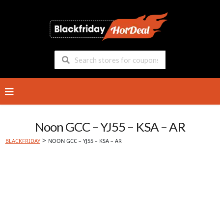
Skip
to
content
Noon GCC – YJ55 – KSA – AR
>
BLACKFRIDAY
NOON GCC – YJ55 – KSA – AR